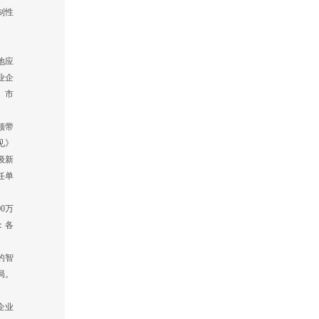
制性
地应
业企
、市
领带
见》
级新
任单
0万
：各
的智
局。
企业