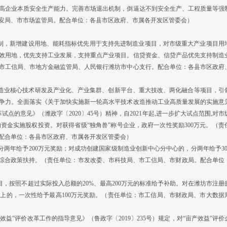
高企业本质安全生产能力。完善市场退出机制，倒逼达不到安全生产、工程质量等强
安局、市市场监管局。配合单位：各县市区政府、市属各开发区管委会）
制，新增建设用地、能耗指标优先用于支持先进制造业项目，对市级重大产业项目用
效用地，优先支持工业发展，支持重点产业项目。信贷资金、信贷产品优先支持制造
市工信局、市地方金融监管局、人民银行潍坊市中心支行。配合单位：各县市区政府
造业核心技术研发及产业化、产业集群、创新平台、重大技改、两化融合等项目，引
争力。全面落实《关于加快实施新一轮高水平技术改造推动工业高质量发展的实施意
试点的意见》（潍政字〔2020〕45号）精神，自2021年起,进一步扩大试点范围,对市
的资金实施股权投资。对获得省级“独角兽”称号企业，政府一次性奖励300万元。（责
配合单位：各县市区政府、市属各开发区管委会）
年给予200万元奖励；对成功创建国家级制造业创新中心分中心的，分两年给予30
”综合政策扶持。（责任单位：市发改委、市科技局、市工信局、市财政局。配合单位
按照不超过实际投入总额的20%、最高200万元的标准给予补助。对在潍坊市注册
以上的，一次性给予最高100万元奖励。（责任单位：市工信局、市财政局、市大数据
”评价改革工作的指导意见》（鲁政字〔2019〕235号）规定，对“亩产效益”评价