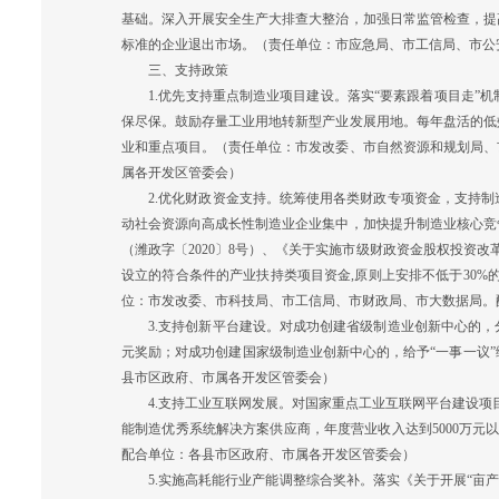
基础。深入开展安全生产大排查大整治，加强日常监管检查，提
标准的企业退出市场。（责任单位：市应急局、市工信局、市公
三、支持政策
1.优先支持重点制造业项目建设。落实“要素跟着项目走”机
保尽保。鼓励存量工业用地转新型产业发展用地。每年盘活的低
业和重点项目。（责任单位：市发改委、市自然资源和规划局、
属各开发区管委会）
2.优化财政资金支持。统筹使用各类财政专项资金，支持制
动社会资源向高成长性制造业企业集中，加快提升制造业核心竞
（潍政字〔2020〕8号）、《关于实施市级财政资金股权投资改革
设立的符合条件的产业扶持类项目资金,原则上安排不低于30%
位：市发改委、市科技局、市工信局、市财政局、市大数据局。
3.支持创新平台建设。对成功创建省级制造业创新中心的，分两
元奖励；对成功创建国家级制造业创新中心的，给予“一事一议
县市区政府、市属各开发区管委会）
4.支持工业互联网发展。对国家重点工业互联网平台建设项目，
能制造优秀系统解决方案供应商，年度营业收入达到5000万元
配合单位：各县市区政府、市属各开发区管委会）
5.实施高耗能行业产能调整综合奖补。落实《关于开展“亩产效益