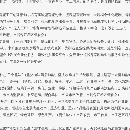
续推进“千项技改、千企转型”。（责任单位：市工信局。配合单位：各县市区政府、市
智能工厂创建活动，培育离散型智能制造、流程型智能制造、大规模个性化定制、远
指导服务机制，培育引进一批智能制造服务平台。开展数字化赋能专项行动，推动制
设50个“无人工厂”，培育100家智能制造示范企业，推动3000台（套）设备“上云”。
区政府、市属各开发区管委会）
统集成、全生命周期管理、供应链管理、现代物流、检测认证等服务，建设一批服务
咨询、中介服务机构发展和业务模式创新，为制造企业提供战略研究、规划制定、企
型企业发展专业化服务，建设公共服务平台，分行业分领域探索制造业与服务业融合
政府、市属各开发区管委会）
推进“三个坚决”（坚决淘汰落后动能、坚决改造提升传统动能、坚决培育壮大新动能
录》，综合运用能源、环保、质量、安全、技术、工艺、产业准入等手段，强化强制
实好国家、省关于钢铁、焦化、炼化、橡胶、轮胎等高耗能产业的淘汰任务，加快落
、市市场监管局、市应急局。配合单位：各县市区政府、市属各开发区管委会）
升产业园区和产业集群循环化水平，推动清洁生产水平持续提高，构建绿色产业链
控制度，增强绿色发展内生动力，重点行业、重点产品能源资源利用效率达到国内先
、绿色投资、绿色建设、绿色生产。（责任单位：市发改委、市工信局、市生态环境
）
企业严格落实安全生产法律法规，压实安全生产主体责任，夯实制造业高质量发展的