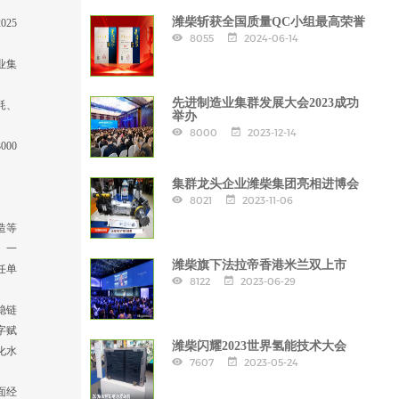
潍柴斩获全国质量QC小组最高荣誉
25
8055
2024-06-14
业集
先进制造业集群发展大会2023成功
耗、
举办
8000
2023-12-14
00
集群龙头企业潍柴集团亮相进博会
8021
2023-11-06
造等
、一
潍柴旗下法拉帝香港米兰双上市
任单
8122
2023-06-29
稳链
字赋
潍柴闪耀2023世界氢能技术大会
化水
7607
2023-05-24
面经