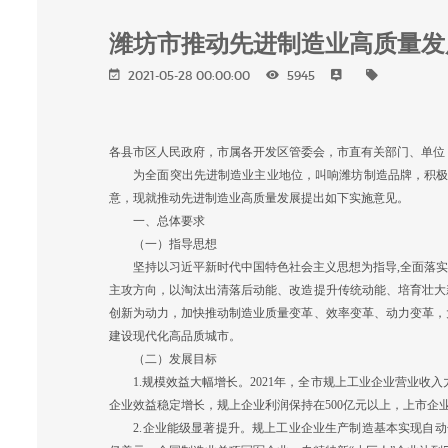
潍坊市推动先进制造业高质量发
2021-05-28 00:00:00
5945
各县市区人民政府，市属各开发区管委会，市直有关部门、单位
为全面突出先进制造业主业地位，叫响潍坊制造品牌，积极争创
意，现就推动先进制造业高质量发展提出如下实施意见。
一、总体要求
（一）指导思想
坚持以习近平新时代中国特色社会主义思想为指导,全面落实市
主攻方向，以淘汰出清落后动能、改造提升传统动能、培育壮大
创新为动力，加快推动制造业质量变革、效率变革、动力变革，
建设现代化高品质城市。
（二）发展目标
1.规模效益大幅增长。2021年，全市规上工业企业营业收入力争
企业效益稳定增长，规上企业利润保持在500亿元以上，上市企业
2.企业能级显著提升。规上工业企业生产制造基本实现自动化、