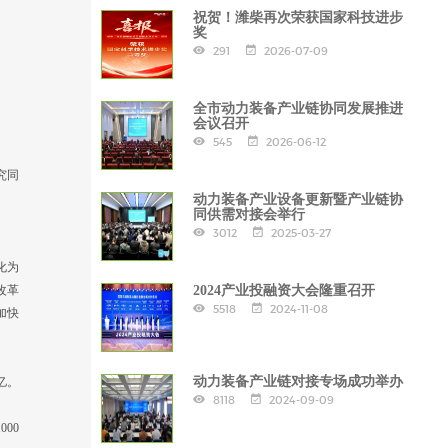
祝贺！潍柴再次荣获国家科技进步
奖
291
2026-07-09
全市动力装备产业链协同发展推进
会议召开
545
2026-06-12
究同
动力装备产业设备更新暨产业链协
同供需对接会举行
3012
2025-03-27
化为
改革
2024产业投融资大会隆重召开
5518
2024-11-08
加快
动力装备产业链对接专场成功举办
亿。
8118
2024-09-09
00