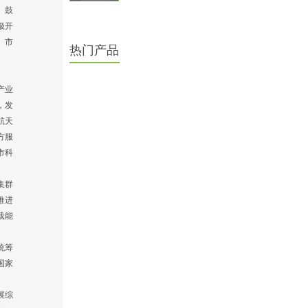
。鼓
极开
、市
热门产品
产业
，发
航天
方服
市科
集群
推进
载能
统筹
国家
展综