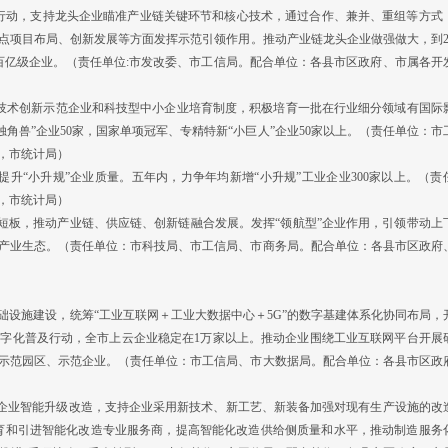
育行动，支持龙头企业瞄准产业链关键环节和核心技术，通过合作、兼并、重组等方式
项目布局、创新发展等方面发挥示范引领作用。推动产业链龙头企业做强做大，到20
以上百亿级企业。（责任单位:市发改委、市工信局。配合单位：各县市区政府、市属各开
技术创新示范企业和科技型中小企业培育制度，积极培育一批在行业细分领域有国际
羚”“独角兽”企业50家，国家单项冠军、专精特新“小巨人”企业50家以上。（责任单位：市
，市统计局）
提升“小升规”企业质量。五年内，力争年均新增“小升规”工业企业300家以上。（责
，市统计局）
板，推动产业链、供应链、创新链融合发展。发挥“领航型”企业作用，引领带动上
产业生态。（责任单位：市科技局、市工信局、市商务局。配合单位：各县市区政府
设施建设，统筹“工业互联网＋工业大数据中心＋5G”的数字基建体系化协同布局，
字化普及行动，全市上云企业稳定在1万家以上。推动企业围绕工业互联网平台开展
示范园区、示范企业。（责任单位：市工信局、市大数据局。配合单位：各县市区政
企业智能升级改造，支持企业采用新技术、新工艺、新装备加强对现有生产设施的改
变。培育和引进智能化改造专业服务商，提高智能化改造供给侧质量和水平，推动制造服务