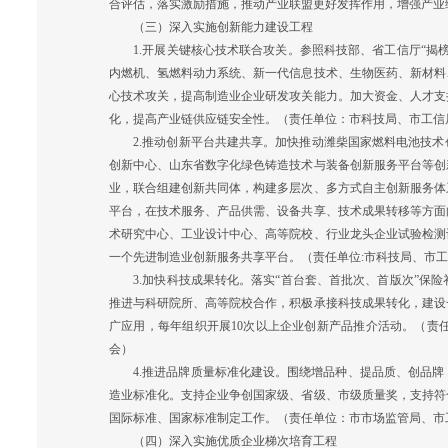
合评估，落实激励措施，推动产业联盟更好发挥作用，增强产业
（三）深入实施创新能力建设工程
1.开展关键核心技术联合攻关。参照科技部、省工信厅“揭榜
内燃机、氢燃料动力系统、新一代信息技术、生物医药、新材料
心技术攻关，提高制造业企业研发攻关能力。加大资金、人才支
化，提高产业链供应链安全性。（责任单位：市科技局、市工信
2.推动创新平台共建共享。加快推动潍柴国家燃料电池技术创
创新中心、山东省数字化绿色铸造技术与装备创新服务平台等创
业，联合组建创新共同体，构建多层次、多方式自主创新服务体
平台，在技术服务、产品供需、设备共享、技术成果转移等方面
术研究中心、工业设计中心、高等院校、行业龙头企业试验检测
一个先进制造业创新服务共享平台。（责任单位:市科技局、市
3.加快科技成果转化。落实“首台套、首批次、首版次”保险
推进与科研院所、高等院校合作，积极承接科技成果转化，建设
广应用，每年组织开展10次以上企业创新产品推介活动。（责
会）
4.推进品牌质量标准化建设。围绕增品种、提品质、创品牌
造业标准化。支持企业争创国家级、省级、市级质量奖，支持符
国际标准、国家标准制定工作。（责任单位：市市场监管局、市
（四）深入实施优质企业梯次培育工程