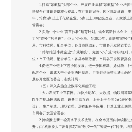
1.打造“领航型”头部企业。开展产业集群“领航型”企业培
快整合产业链关键核心资源，在产业链完善、园区规划建设、重点
年，培育5家以上千亿级企业、5家以上500亿级企业、20家
管委会）
2.实施中小企业“育苗扶壮”培育计划。健全高新技术企业、
力的“瞪羚”“独角兽”“小巨人”企业群。到2025年，新增省“瞪
局、市科技局。配合单位：各县市区政府、市属各开发区管委会
3.持续推进小微企业“升规纳统”。完善“小升规”考核细则，
位：市工信局。配合单位：各县市区政府、市属各开发区管委会
4.促进产业链上下游协同发展。进一步固根基、扬优势、补短
配套企业，形成大中小企业协同创新、产业链供应链互通互融的
属各开发区管委会，市统计局）
（五）深入实施企业数字化赋能工程
1.大力发展工业互联网。加快推动5G、大数据、物联网等基础
以生产现场网络改造、设备互联互通、上云上平台等为代表的数
设计、生产制造、现场管理、远程服务等应用，打造工业互联网
市属各开发区管委会）
2.持续推进新一轮高水平技术改造。在全市范围内持续推进
升，由“机器换人”“设备换芯”向“数控一代”“智能一代”转