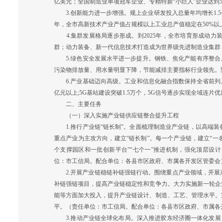
亿美元；全国制造业单项冠军企业、专精特新“小巨人”企业达到5
3.创新能力进一步增强。规上企业研发投入总量年均增长1.5个
年，全市高新技术产业产值占规模以上工业总产值稳定在50%以
4.集群发展格局逐步形成。到2025年，全市培育形成动力装
群；动力装备、新一代信息技术打造成为世界级先进制造业集群
5.绿色安全发展水平进一步提升。钢铁、焦化产能有序整合、
污染物排放量、用水量明显下降，节能减排主要指标行业领先。到2
6.产业基础迈向高级。工业和信息化融合指数保持全省前列。“
亿元以上;5G基站建设突破1.5万个，5G信号逐步实现全域连
二、主要任务
（一）深入实施产业链供应链整合提升工程
1.推行产业链“链长制”。全面梳理制造业产业链，以高端装
重点产业为主攻方向，建立“链长制”。每一个产业链，建立“
个支撑园区和一批创新平台”“七个一”推进机制，强化顶层设
位：市工信局。配合单位：各县市区政府、市属各开发区管委会
2.开展产业链稳链补链强链行动。围绕重点产业领域，开展
补链强链项目，提高产业链稳定性和竞争力。大力实施新一轮企
能等方面加大投入，提升产业链设计、制造、工艺、管理水平。
平。（责任单位：市工信局。配合单位：各县市区政府、市属各
3.推动产业链全球化布局。深入推进胶东经济圈一体化发展，