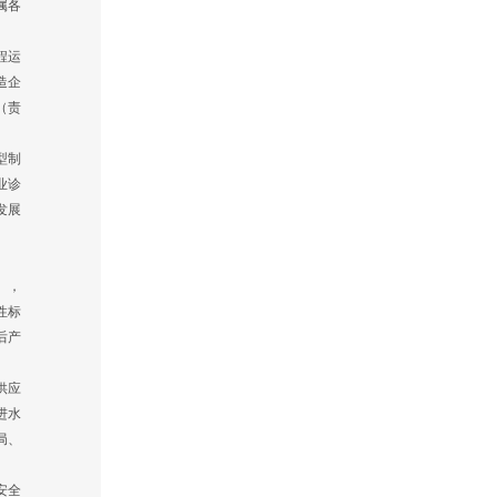
属各
程运
造企
（责
型制
业诊
发展
），
性标
后产
供应
进水
局、
安全