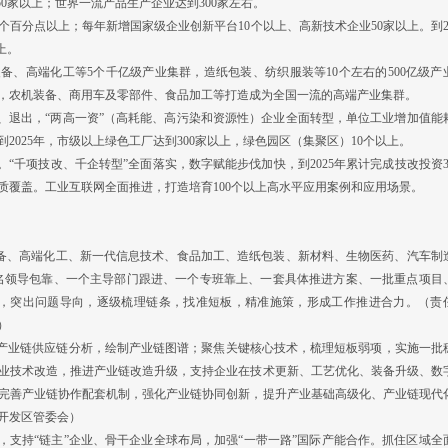
0家以上；世界一流产品生产企业达到300家左右。
百分点以上；每年新增国家级企业创新平台10个以上、高新技术企业50家以上。到20
上。
备、高端化工等5个千亿级产业集群，造纸包装、纺织服装等10个左右的500亿级产
，农机装备、商用车及零部件、食品加工等打造成为全国一流的高端产业集群。
退出，“两高一资”（高耗能、高污染和资源性）企业全面转型，单位工业增加值能
025年，市级以上绿色工厂达到300家以上，绿色园区（集聚区）10个以上。
千项技改、千企转型”全面落实，数字赋能步伐加快，到2025年累计完成技改投资30
片优质覆盖。工业互联网全面推进，打造培育100个以上高水平应用案例和应用场景。
备、高端化工、新一代信息技术、食品加工、造纸包装、新材料、生物医药、汽车制
一名领导包靠、一个主导部门跟进、一个专班靠上、一套具体推进方案、一批重点项目
计，突出问题导向，逐级梳理链条，找准短板，精准施策，形成工作推进合力。（责
）
产业链供应链分析，绘制产业链图谱；聚焦关键核心技术，梳理短板弱项，实施一批
业技术改造，推进产业链改造升级，支持企业在技术更新、工艺优化、装备升级、数
完善产业链协作配套机制，强化产业链协同创新，提升产业基础高级化、产业链现代
开发区管委会）
支持“链主”企业、骨干企业全球布局，加强“一带一路”国际产能合作。抓住区域全