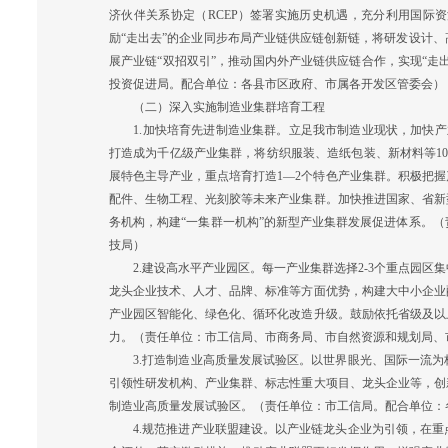
济伙伴关系协定（RCEP）签署实施历史机遇，充分利用国际
励“走出去”的企业同步布局产业链供应链创新链，将研发设计
展产业链“双招双引”，推动国内外产业链供应链合作，实现“走
投资促进局。配合单位：各县市区政府、市属各开发区管委会）
（二）深入实施制造业集群培育工程
1.加快培育先进制造业集群。立足我市制造业现状，加快产
打造成为千亿级产业集群，将纺织服装、造纸包装、新材料等10
展特色主导产业，重点培育打造1—2个特色产业集群。积极把
配件、生物工程、光刻胶等未来产业集群。加快推进国家、省新
务机构，构建“一集群一机构”的新型产业集群发展促进体系。
技局）
2.建设高水平产业园区。每一产业集群选择2-3个重点园区
龙头企业技术、人才、品牌、标准等方面优势，构建大中小企业
产业园区智能化、绿色化、循环化改造升级。鼓励依托省级及以
力。（责任单位：市工信局、市商务局、市自然资源和规划局、
3.打造制造业高质量发展试验区。以世界眼光、国际一流为
引领性研发机构、产业集群、标志性重大项目、龙头企业等，创
制造业高质量发展试验区。（责任单位：市工信局。配合单位：
4.规范推进产业联盟建设。以产业链龙头企业为引领，在重