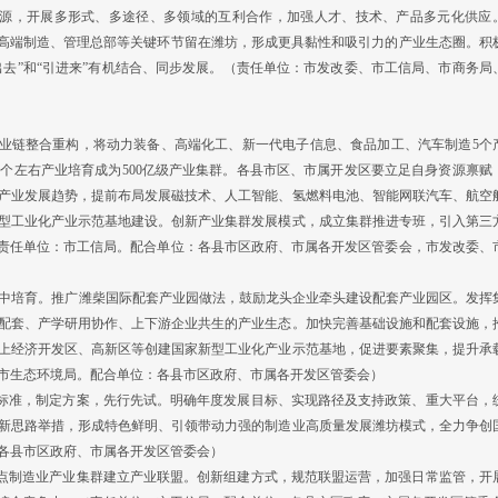
资源，开展多形式、多途径、多领域的互利合作，加强人才、技术、产品多元化供应
、高端制造、管理总部等关键环节留在潍坊，形成更具黏性和吸引力的产业生态圈。积
出去”和“引进来”有机结合、同步发展。（责任单位：市发改委、市工信局、市商务局
业链整合重构，将动力装备、高端化工、新一代电子信息、食品加工、汽车制造5个
个左右产业培育成为500亿级产业集群。各县市区、市属开发区要立足自身资源禀赋
握产业发展趋势，提前布局发展磁技术、人工智能、氢燃料电池、智能网联汽车、航空
型工业化产业示范基地建设。创新产业集群发展模式，成立集群推进专班，引入第三
（责任单位：市工信局。配合单位：各县市区政府、市属各开发区管委会，市发改委、
集中培育。推广潍柴国际配套产业园做法，鼓励龙头企业牵头建设配套产业园区。发挥
配套、产学研用协作、上下游企业共生的产业生态。加快完善基础设施和配套设施，
上经济开发区、高新区等创建国家新型工业化产业示范基地，促进要素聚集，提升承
市生态环境局。配合单位：各县市区政府、市属各开发区管委会）
标准，制定方案，先行先试。明确年度发展目标、实现路径及支持政策、重大平台，
新思路举措，形成特色鲜明、引领带动力强的制造业高质量发展潍坊模式，全力争创
各县市区政府、市属各开发区管委会）
点制造业产业集群建立产业联盟。创新组建方式，规范联盟运营，加强日常监管，开