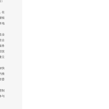
会）
，在
键核
本地
造业
套企
服务
程技
建立
加快
的推
管委
进制
参与