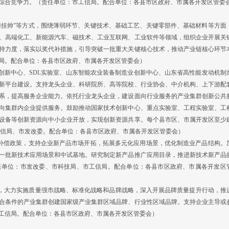
综合竞争力。（责任单位：市工信局。配合单位：各县市区政府、市属各开发区管委
挂帅”等方式，围绕薄弱环节、关键技术、基础工艺、关键零部件、基础材料等方面
、高端化工、新能源汽车、磁技术、工业互联网、工业软件等领域，组织企业开展关
持力度，落实以奖代补措施，引导突破一批重大关键核心技术，推动产业链核心环节
局。配合单位：各县市区政府、市属各开发区管委会）
新中心、SDL实验室、山东智能农业装备制造业创新中心、山东省高性能发动机制
新平台建设。支持龙头企业、科研院所、高等院校、行业协会、中介机构、上下游配
系，提高服务企业能力。依托行业龙头企业，建设面向行业服务的产业集群创新公共
向集群内企业提供服务。鼓励推动国家技术创新中心、重点实验室、工程实验室、工
设备等创新资源向中小企业开放，实现创新资源共享。每个县市区、市属开发区至少
工信局、市发改委。配合单位：各县市区政府、市属各开发区管委会）
补偿政策，支持企业新产品市场开拓，拓展多元化应用场景，优化制造业产品结构。
一批新技术应用场景和中试基地。研究制定新产品推广应用目录，推进新技术新产品
任单位：市发改委、市科技局、市工信局。配合单位：各县市区政府、市属各开发区
，大力实施质量强市战略、标准化战略和品牌战略，深入开展品牌质量提升行动，推
合条件的产业集群创建国家级产业集群区域品牌、行业性区域品牌。支持企业主导或
工信局。配合单位：各县市区政府、市属各开发区管委会）