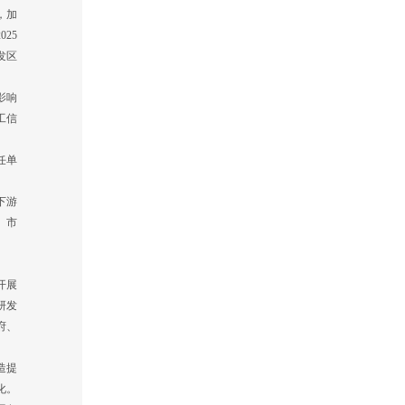
，加
25
发区
影响
工信
任单
下游
、市
开展
研发
府、
造提
化。