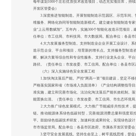
每年谋划1000个左右优质技术改造项目，动态充实项目库，持
开发区管委会）
3.深度推进智能制造。开展智能制造示范园区、示范车间、
维服务、网络化协同等智能制造新模式。建立健全智能制造专家
业“上云用数赋智”。五年内，实施300个智能化改造示范项目，建
任单位：市工信局、市科技局、市大数据局。配合单位：各县市
4.大力发展服务型制造。支持制造业企业开展工业设计、系
造示范企业、平台和项目，培育新的增长点。支持服务型制造
断、解决方案等综合性和专业性服务。支持行业龙头企业、平台
路径。（责任单位：市发改委、市工信局。配合单位：各县市区
（六）深入实施绿色安全发展工程
1.加快淘汰落后产能。严控“两高一资”项目建设，坚定不移
严格落实国家和省《市场准入负面清单》《产业结构调整指导目
准实施，建立和完善市场化、法治化淘汰落后产能长效机制。落
能置换出清。（责任单位：市发改委、市工信局、市生态环境局
2.大力推广绿色发展模式。大力推广节能减排共性技术，提
链。推动能源体系绿色低碳转型，完善能源消费总量和强度双
平。鼓励绿色低碳技术研发，加速科技成果转化，实现绿色设计
市市场监管局。配合单位：各县市区政府、市属各开发区管委会
3.坚守安全发展底线。坚持生命至上，树牢底线思维，督促